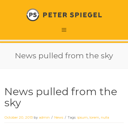
News pulled from the sky
News pulled from the
sky
October 20, 2013
by
admin
/
News
/
Tags:
ipsum
,
lorem
,
nulla