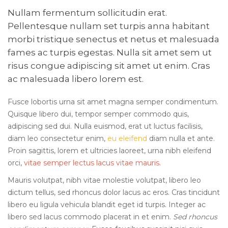
Nullam fermentum sollicitudin erat.
Pellentesque nullam set turpis anna habitant
morbi tristique senectus et netus et malesuada
fames ac turpis egestas. Nulla sit amet sem ut
risus congue adipiscing sit amet ut enim. Cras
ac malesuada libero lorem est.
Fusce lobortis urna sit amet magna
semper condimentum
.
Quisque libero dui, tempor semper commodo quis,
adipiscing sed dui. Nulla euismod, erat ut luctus facilisis,
diam leo consectetur enim,
eu eleifend
diam nulla et ante.
Proin sagittis, lorem et ultricies laoreet, urna nibh eleifend
orci,
vitae semper lectus lacus vitae mauris.
Mauris volutpat, nibh vitae molestie volutpat, libero leo
dictum tellus, sed rhoncus dolor
lacus ac eros.
Cras tincidunt
libero eu ligula vehicula blandit eget id turpis. Integer ac
libero sed lacus commodo placerat in et enim.
Sed rhoncus